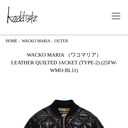
kaddish development store
HOME
WACKO MARIA
OUTER
WACKO MARIA （ワコマリア）
LEATHER QUILTED JACKET (TYPE-2) (25FW-
WMO-BL11)