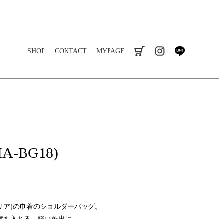
SHOP
CONTACT
MYPAGE
cart
instagram
line
A-BG18)
コマリア)の巾着のショルダーバッグ。
度を入れる、軽い外出に。