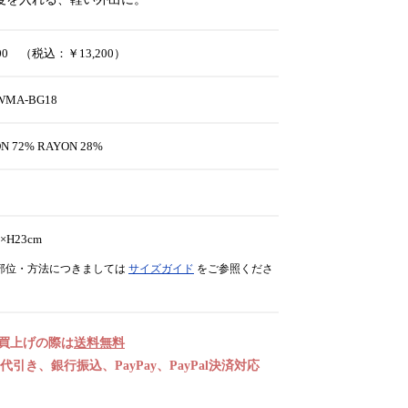
000 （税込：￥13,200）
-WMA-BG18
N 72% RAYON 28%
E
×H23cm
部位・方法につきましては
サイズガイド
をご参照くださ
お買上げの際は
送料無料
引き、銀行振込、PayPay、PayPal決済対応