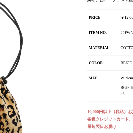
PRICE
￥12,
ITEM NO.
25FW
MATERIAL
COTTO
COLOR
BEIG
SIZE
W19cm
※採寸
い。
10,000円以上（税込）
各種クレジットカード、代
最短翌日お届け