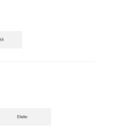
SS
Ehehe