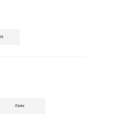
SS
Ehehe