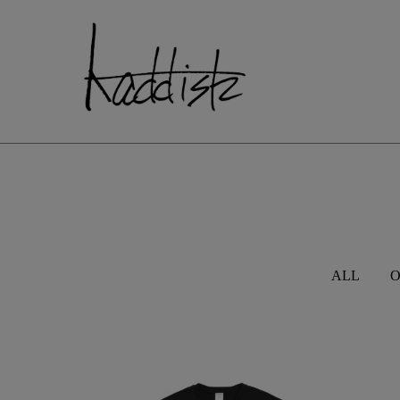
kaddish dev
ALL
O