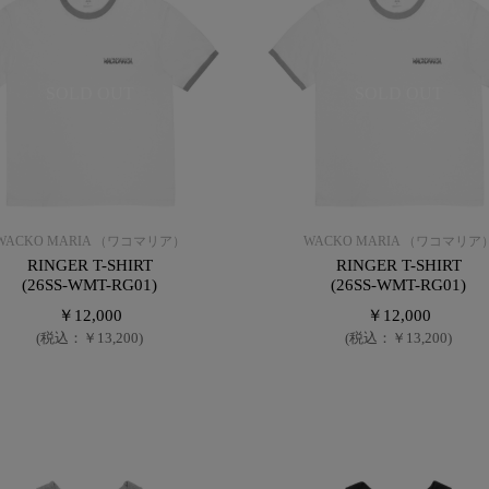
SOLD OUT
SOLD OUT
WACKO MARIA （ワコマリア）
WACKO MARIA （ワコマリア
RINGER T-SHIRT
RINGER T-SHIRT
(26SS-WMT-RG01)
(26SS-WMT-RG01)
￥12,000
￥12,000
(税込：￥13,200)
(税込：￥13,200)