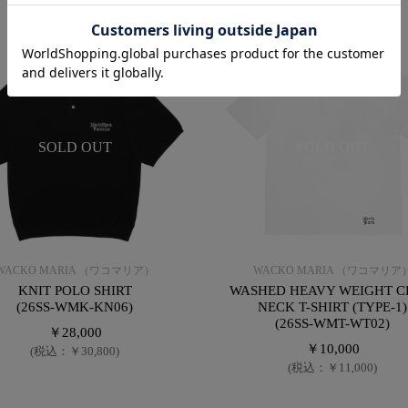
SOLD OUT
SOLD OUT
WACKO MARIA （ワコマリア）
WACKO MARIA （ワコマリア
KNIT POLO SHIRT
WASHED HEAVY WEIGHT 
(26SS-WMK-KN06)
NECK T-SHIRT (TYPE-1)
(26SS-WMT-WT02)
￥28,000
￥10,000
(税込：￥30,800)
(税込：￥11,000)