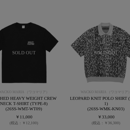
SOLD OUT
SOLD OUT
WACKO MARIA （ワコマリア）
WACKO MARIA （ワコマリア
HED HEAVY WEIGHT CREW
LEOPARD KNIT POLO SHIRT (
NECK T-SHIRT (TYPE-8)
1)
(26SS-WMT-WT09)
(26SS-WMK-KN03)
￥11,000
￥33,000
(税込：￥12,100)
(税込：￥36,300)