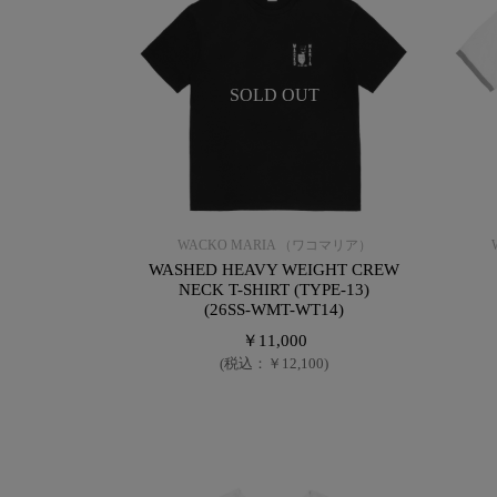
SOLD OUT
WACKO MARIA （ワコマリア）
WASHED HEAVY WEIGHT CREW
NECK T-SHIRT (TYPE-13)
(26SS-WMT-WT14)
￥11,000
(税込：￥12,100)