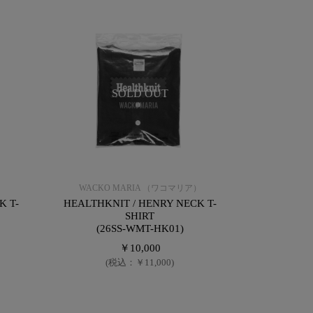
SOLD OUT
）
WACKO MARIA （ワコマリア）
K T-
HEALTHKNIT / HENRY NECK T-
SHIRT
(26SS-WMT-HK01)
￥10,000
(税込：￥11,000)