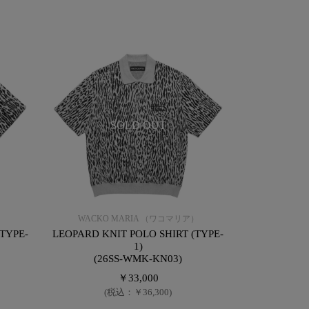
SOLD OUT
）
WACKO MARIA （ワコマリア）
TYPE-
LEOPARD KNIT POLO SHIRT (TYPE-
1)
(26SS-WMK-KN03)
￥33,000
(税込：￥36,300)