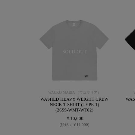
SOLD OUT
WACKO MARIA （ワコマリア）
WASHED HEAVY WEIGHT CREW
WAS
NECK T-SHIRT (TYPE-1)
(26SS-WMT-WT02)
￥10,000
(税込：￥11,000)