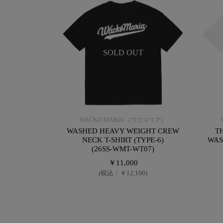
SOLD OUT
WACKO MARIA （ワコマリア）
WASHED HEAVY WEIGHT CREW
T
NECK T-SHIRT (TYPE-6)
WAS
(26SS-WMT-WT07)
￥11,000
(税込：￥12,100)