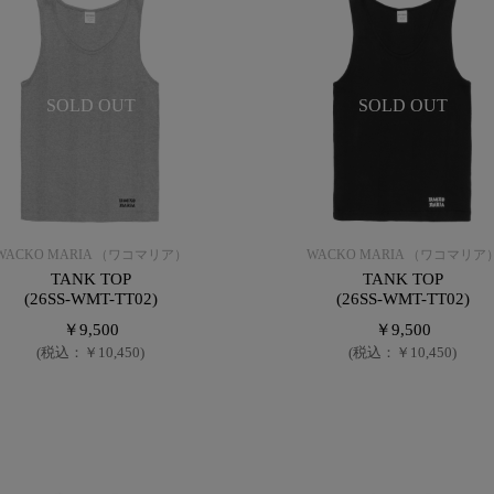
SOLD OUT
SOLD OUT
WACKO MARIA （ワコマリア）
WACKO MARIA （ワコマリア
TANK TOP
TANK TOP
(26SS-WMT-TT02)
(26SS-WMT-TT02)
￥9,500
￥9,500
(税込：￥10,450)
(税込：￥10,450)