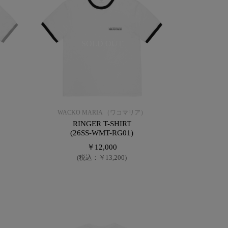
SOLD OUT
）
WACKO MARIA （ワコマリア）
RINGER T-SHIRT
(26SS-WMT-RG01)
￥12,000
(税込：￥13,200)