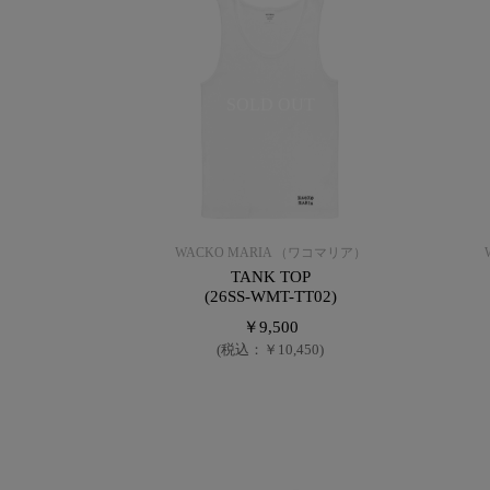
SOLD OUT
WACKO MARIA （ワコマリア）
TANK TOP
(26SS-WMT-TT02)
￥9,500
(税込：￥10,450)