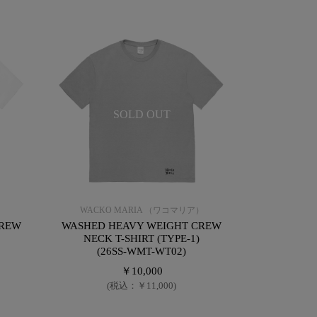
SOLD OUT
）
WACKO MARIA （ワコマリア）
CREW
WASHED HEAVY WEIGHT CREW
NECK T-SHIRT (TYPE-1)
(26SS-WMT-WT02)
￥10,000
(税込：￥11,000)