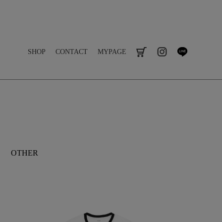
SHOP
CONTACT
MYPAGE
cart
instagram
line
OTHER