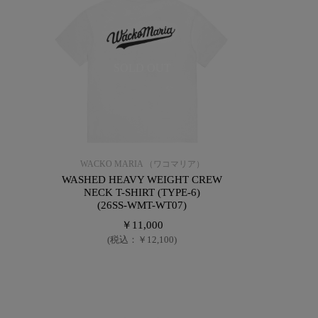
SOLD OUT
）
WACKO MARIA （ワコマリア）
WASHED HEAVY WEIGHT CREW
NECK T-SHIRT (TYPE-6)
(26SS-WMT-WT07)
￥11,000
(税込：￥12,100)