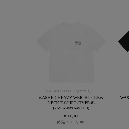
SOLD OUT
WACKO MARIA （ワコマリア）
WASHED HEAVY WEIGHT CREW
WAS
NECK T-SHIRT (TYPE-8)
(26SS-WMT-WT09)
￥11,000
(税込：￥12,100)