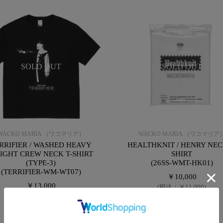
SOLD OUT
SOLD OUT
WACKO MARIA （ワコマリア）
WACKO MARIA （ワコマリア
RRIFIER / WASHED HEAVY
HEALTHKNIT / HENRY NEC
IGHT CREW NECK T-SHIRT
SHIRT
(TYPE-3)
(26SS-WMT-HK01)
(TERRIFIER-WM-WT07)
￥10,000
￥13,000
(税込：￥11,000)
(税込：￥14,300)