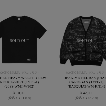
SOLD OUT
SOLD OUT
WACKO MARIA （ワコマリア）
WACKO MARIA （ワコマリア
HED HEAVY WEIGHT CREW
JEAN-MICHEL BASQUIAT
NECK T-SHIRT (TYPE-1)
CARDIGAN (TYPE-1)
(26SS-WMT-WT02)
(BASQUIAT-WM-KN14)
￥10,000
￥42,000
(税込：￥11,000)
(税込：￥46,200)