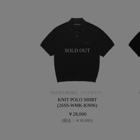
SOLD OUT
WACKO MARIA （ワコマリア）
KNIT POLO SHIRT
(26SS-WMK-KN06)
￥28,000
(税込：￥30,800)