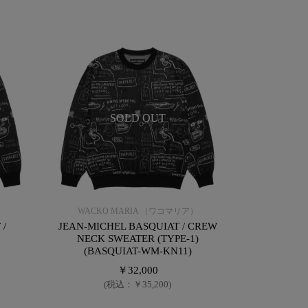
SOLD OUT
）
WACKO MARIA （ワコマリア）
 /
JEAN-MICHEL BASQUIAT / CREW
NECK SWEATER (TYPE-1)
(BASQUIAT-WM-KN11)
￥32,000
(税込：￥35,200)