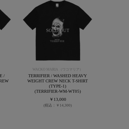
SOLD OUT
）
WACKO MARIA （ワコマリア）
 /
TERRIFIER / WASHED HEAVY
CREW
WEIGHT CREW NECK T-SHIRT
(TYPE-1)
(TERRIFIER-WM-WT05)
￥13,000
(税込：￥14,300)