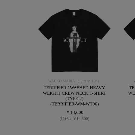
SOLD OUT
WACKO MARIA （ワコマリア）
TERRIFIER / WASHED HEAVY
TE
WEIGHT CREW NECK T-SHIRT
WE
(TYPE-2)
(TERRIFIER-WM-WT06)
￥13,000
(税込：￥14,300)