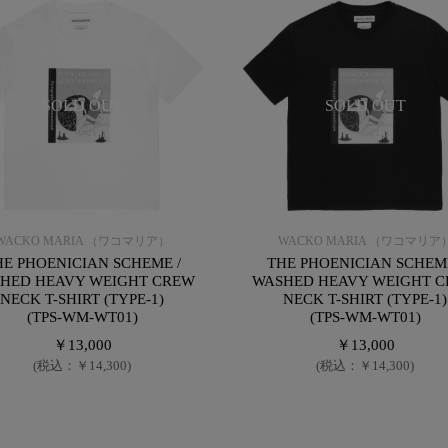
SOLD OUT
SOLD OUT
WACKO MARIA （ワコマリア）
WACKO MARIA （ワコマリア
HE PHOENICIAN SCHEME /
THE PHOENICIAN SCHEME
HED HEAVY WEIGHT CREW
WASHED HEAVY WEIGHT 
NECK T-SHIRT (TYPE-1)
NECK T-SHIRT (TYPE-1)
(TPS-WM-WT01)
(TPS-WM-WT01)
￥13,000
￥13,000
(税込：￥14,300)
(税込：￥14,300)