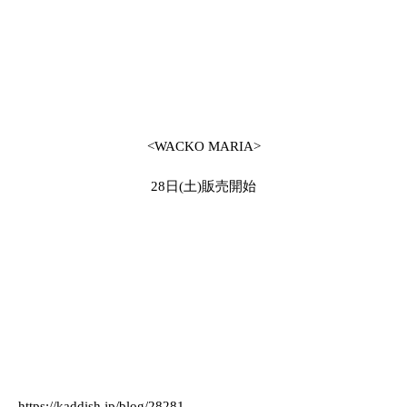
<WACKO MARIA>
28日(土)販売開始
https://kaddish.jp/blog/28281