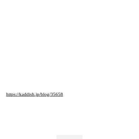
https://kaddish.jp/blog/35658