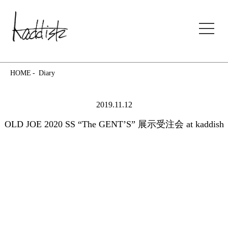
kaddish development store
HOME
Diary
2019.11.12
OLD JOE 2020 SS “The GENT’S” 展示受注会 at kaddish