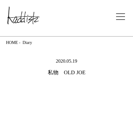
kaddish development store
HOME
Diary
2020.05.19
私物 OLD JOE