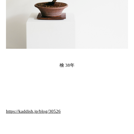
檜 38年
https://kaddish.jp/blog/30526