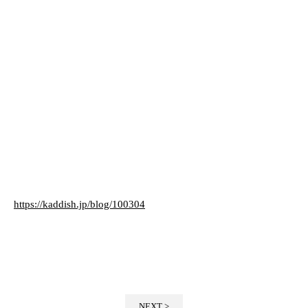
https://kaddish.jp/blog/100304
NEXT >