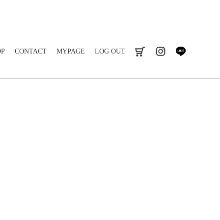
OP
CONTACT
MYPAGE
LOG OUT
cart
instagram
line