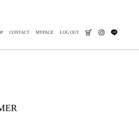
OP
CONTACT
MYPAGE
LOG OUT
cart
instagram
line
MMER