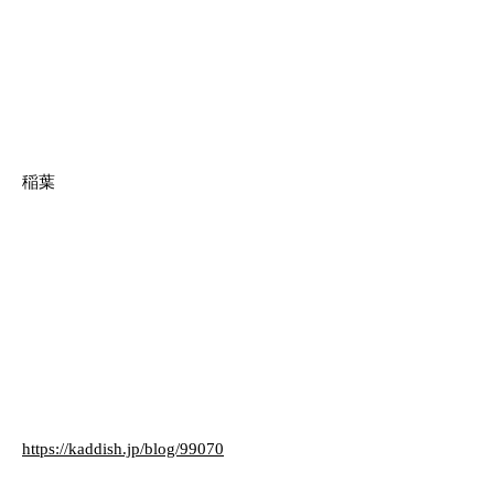
稲葉
https://kaddish.jp/blog/99070