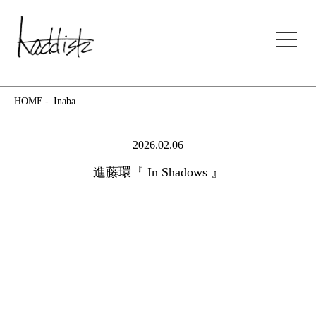
kaddish development store
HOME
Inaba
2026.02.06
進藤環『 In Shadows 』