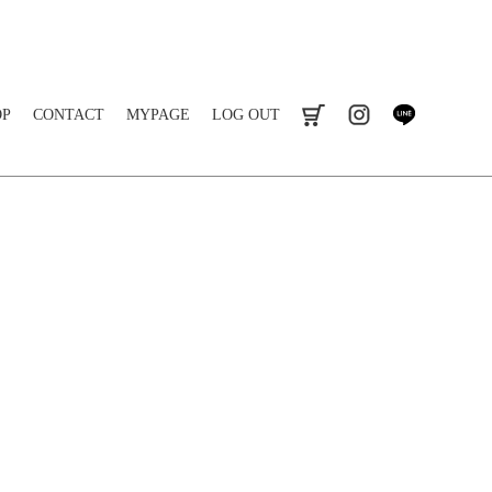
OP
CONTACT
MYPAGE
LOG OUT
cart
instagram
line