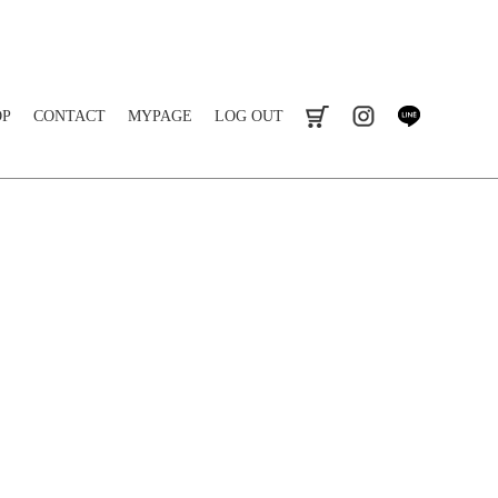
OP
CONTACT
MYPAGE
LOG OUT
cart
instagram
line