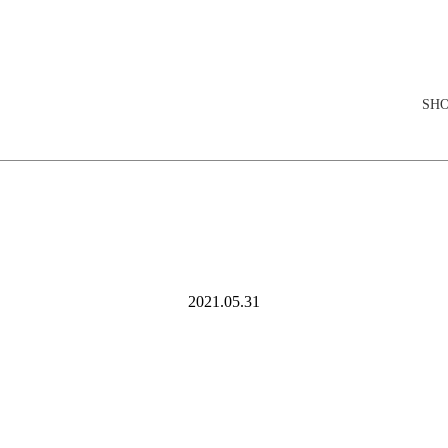
elopment store
SH
2021.05.31