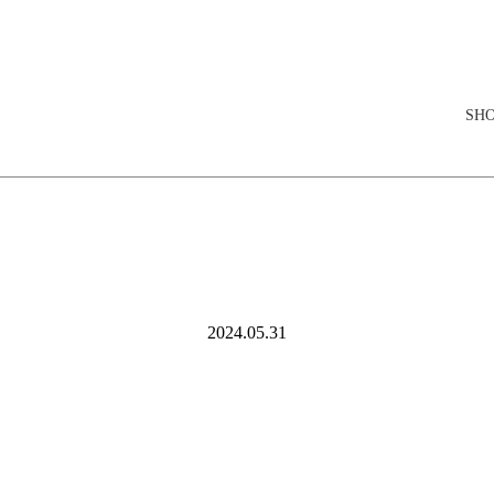
elopment store
SH
2024.05.31