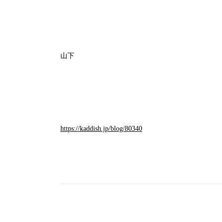
山下
https://kaddish.jp/blog/80340