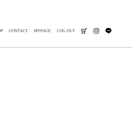
OP
CONTACT
MYPAGE
LOG OUT
cart
instagram
line