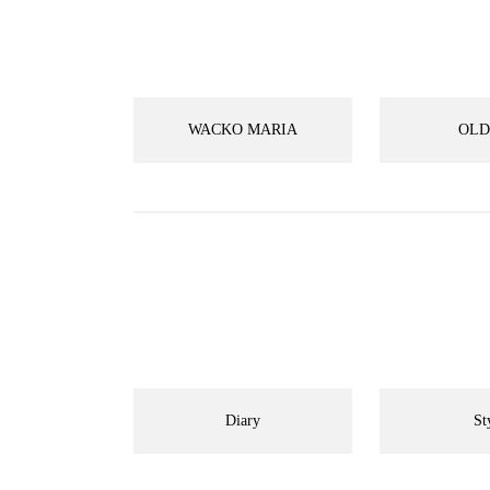
WACKO MARIA
OLD
Diary
St