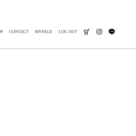
OP
CONTACT
MYPAGE
LOG OUT
cart
instagram
line