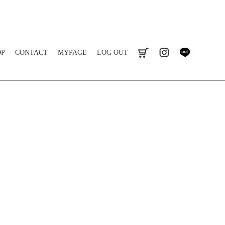
OP
CONTACT
MYPAGE
LOG OUT
cart
instagram
line