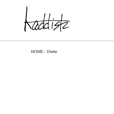
kaddish dev
HOME
Ehehe