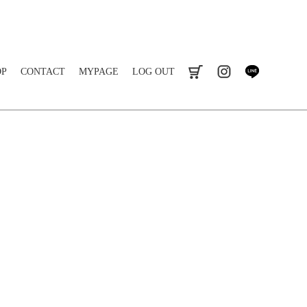
OP
CONTACT
MYPAGE
LOG OUT
cart
instagram
line